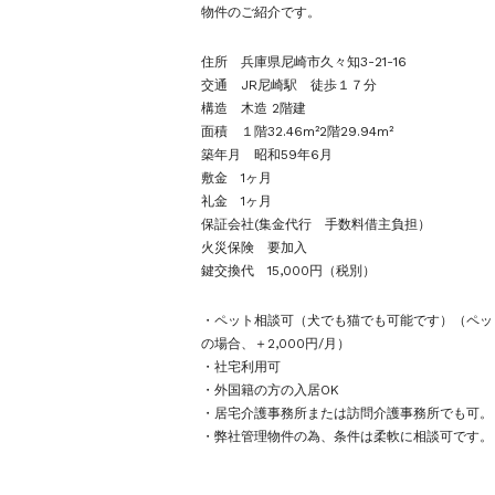
物件のご紹介です。
住所 兵庫県尼崎市久々知3-21-16
交通 JR尼崎駅 徒歩１７分
構造 木造 2階建
面積 １階32.46m²2階29.94m²
築年月 昭和59年6月
敷金 1ヶ⽉
礼金 1ヶ⽉
保証会社(集金代行 手数料借主負担）
火災保険 要加入
鍵交換代 15,000円（税別）
・ペット相談可（犬でも猫でも可能です）（ペッ
の場合、＋2,000円/月）
・社宅利用可
・外国籍の方の入居OK
・居宅介護事務所または訪問介護事務所でも可。
・弊社管理物件の為、条件は柔軟に相談可です。