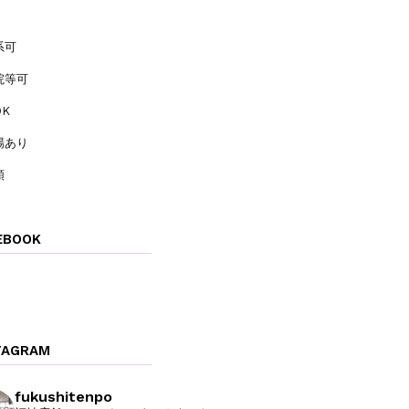
系可
院等可
K
場あり
類
EBOOK
TAGRAM
fukushitenpo