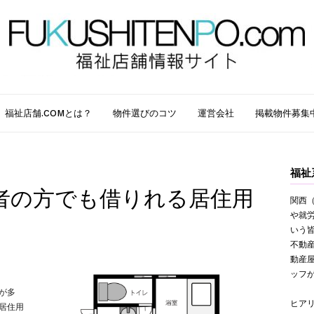
福祉店舗.COMとは？
物件選びのコツ
運営会社
掲載物件募集
福祉
者の方でも借りれる居住用
関西（
や就
いう
不動
動産
ッフ
が多
ヒア
居住用