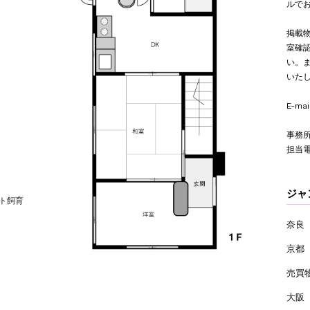
ルで
掲載
室確
い。
いた
E-mai
事務所
担当
ジ
ト飼育
奈良
京都
売買
大阪