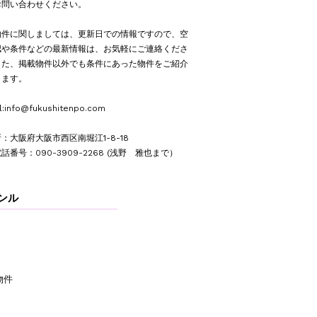
お問い合わせください。
物件に関しましては、更新日での情報ですので、空
認や条件などの最新情報は、お気軽にご連絡くださ
また、掲載物件以外でも条件にあった物件をご紹介
します。
l:
info@fukushitenpo.com
：大阪府大阪市西区南堀江1-8-18
電話番号：
090-3909-2268
(浅野 雅也まで）
ャンル
物件