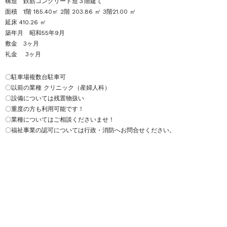
構造 鉄筋コンクリート造３階建て
面積 1階 185.40㎡ 2階 203.86 ㎡ 3階21.00 ㎡
延床 410.26 ㎡
築年月 昭和55年9月
敷金 3ヶ月
礼金 3ヶ月
〇駐車場複数台駐車可
〇以前の業種 クリニック（産婦人科）
〇設備については残置物扱い
〇重度の方も利用可能です！
〇業種についてはご相談くださいませ！
〇福祉事業の認可については行政・消防へお問合せください。