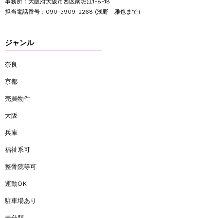
事務所：大阪府大阪市西区南堀江1-8-18
担当電話番号：
090-3909-2268
(浅野 雅也まで）
ジャンル
奈良
京都
売買物件
大阪
兵庫
福祉系可
整骨院等可
運動OK
駐車場あり
未分類