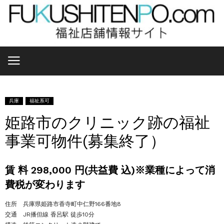
兵庫
福祉系可
姫路市のクリニック跡の福祉
事業可物件(募集終了）
賃 料 298,000 円(共益費 込)※業種によって消
費税が変わります
住所 兵庫県姫路市香寺町中仁野166番地8
交通 JR播但線 香呂駅 徒歩10分