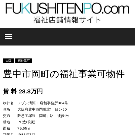
大阪
福祉系可
豊中市岡町の福祉事業可物件
賃 料 28.8万円
物件名 メゾン清涼3F店舗事務所304号
住所 大阪府豊中市岡町北1丁目2-20
交通 阪急宝塚線「岡町」駅 徒歩1分
構造 RC造6階建
面積 78.55㎡
築年月 1986年7月