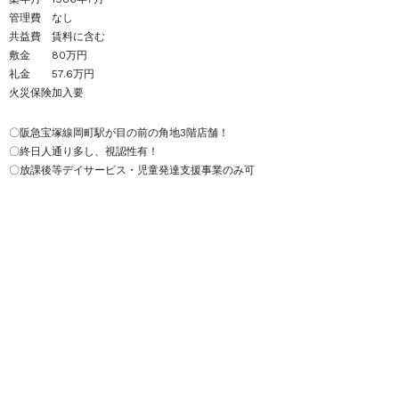
管理費 なし
共益費 賃料に含む
敷金 80万円
礼金 57.6万円
火災保険加入要
〇阪急宝塚線岡町駅が目の前の角地3階店舗！
〇終日人通り多し、視認性有！
〇放課後等デイサービス・児童発達支援事業のみ可