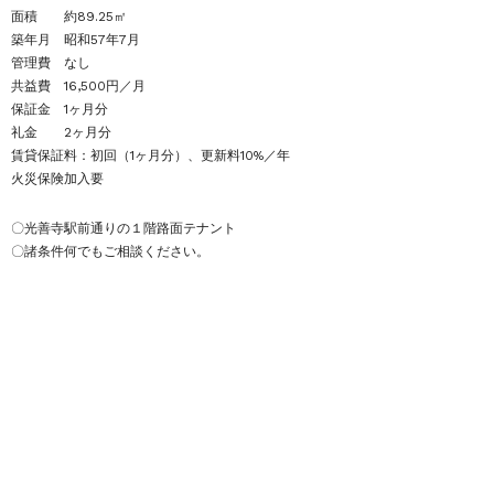
面積 約89.25㎡
築年月 昭和57年7月
管理費 なし
共益費 16,500円／月
保証金 1ヶ月分
礼金 2ヶ月分
賃貸保証料：初回（1ヶ月分）、更新料10%／年
火災保険加入要
〇光善寺駅前通りの１階路面テナント
〇諸条件何でもご相談ください。