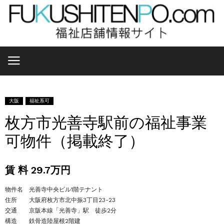
大阪
福祉系可
枚方市光善寺駅前の福祉事業
可物件（掲載終了）
賃 料 29.7万円
物件名 光善寺中央ビル1階テナント
住所 大阪府枚方市北中振3丁目23-23
交通 京阪本線「光善寺」駅 徒歩2分
構造 鉄骨造陸屋根2階建