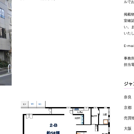
ルで
掲載
室確
い。
いた
E-mai
事務所
担当
ジ
奈良
京都
売買
大阪