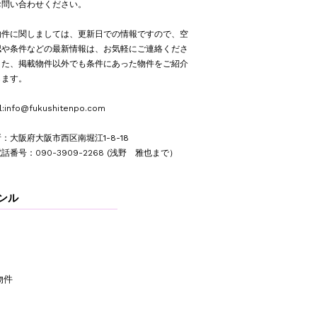
お問い合わせください。
物件に関しましては、更新日での情報ですので、空
認や条件などの最新情報は、お気軽にご連絡くださ
また、掲載物件以外でも条件にあった物件をご紹介
します。
l:
info@fukushitenpo.com
：大阪府大阪市西区南堀江1-8-18
電話番号：
090-3909-2268
(浅野 雅也まで）
ャンル
物件