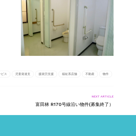
ービス
児童発達支
援就労支援
福祉系店舗
不動産
物件
NEXT ARTICLE
富田林 R170号線沿い物件(募集終了）