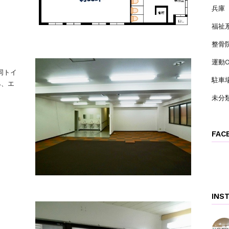
兵庫
福祉
整骨
運動O
同トイ
駐車
み、エ
未分
FAC
INS