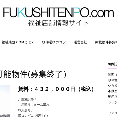
福祉店舗.COMとは？
物件選びのコツ
運営会社
掲載物件募集
福祉
可能物件(募集終了）
関西（
や就
いう
賃料：４３２，０００円（税込）
不動
動産
介護施設跡！
ッフ
共用部リフォーム済み。
即入居可。
ヒア
隣コンビニで便利です！