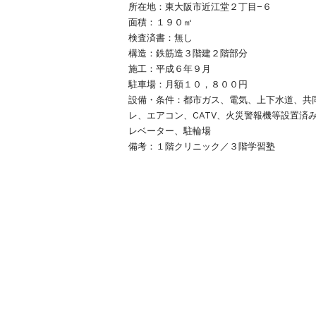
所在地：東大阪市近江堂２丁目−６
面積：１９０㎡
検査済書：無し
構造：鉄筋造３階建２階部分
施工：平成６年９月
駐車場：月額１０，８００円
設備・条件：都市ガス、電気、上下水道、共
レ、エアコン、CATV、火災警報機等設置済
レベーター、駐輪場
備考：１階クリニック／３階学習塾