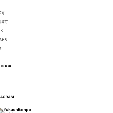
系可
院等可
K
場あり
類
EBOOK
TAGRAM
fukushitenpo