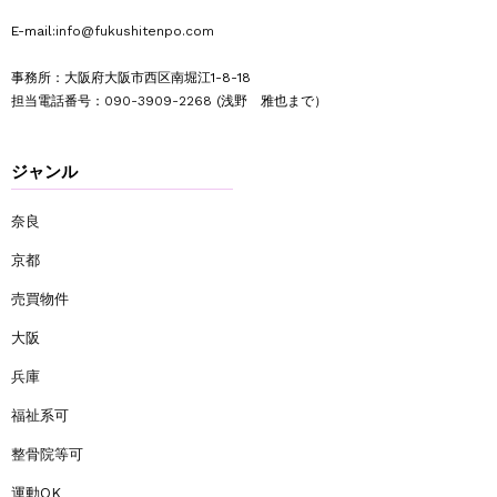
E-mail:
info@fukushitenpo.com
事務所：大阪府大阪市西区南堀江1-8-18
担当電話番号：
090-3909-2268
(浅野 雅也まで）
ジャンル
奈良
京都
売買物件
大阪
兵庫
福祉系可
整骨院等可
運動OK