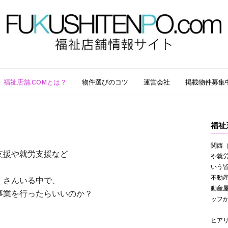
福祉店舗.COMとは？
物件選びのコツ
運営会社
掲載物件募集
福祉
関西（
達支援や就労支援など
や就
いう
不動
くさんいる中で、
動産
事業を行ったらいいのか？
ッフ
ヒア