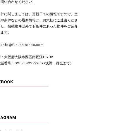
お問い合わせください。
物件に関しましては、更新日での情報ですので、空
認や条件などの最新情報は、お気軽にご連絡くださ
また、掲載物件以外でも条件にあった物件をご紹介
します。
l:
info@fukushitenpo.com
：大阪府大阪市西区南堀江1-8-18
電話番号：
090-3909-2268
(浅野 雅也まで）
EBOOK
TAGRAM